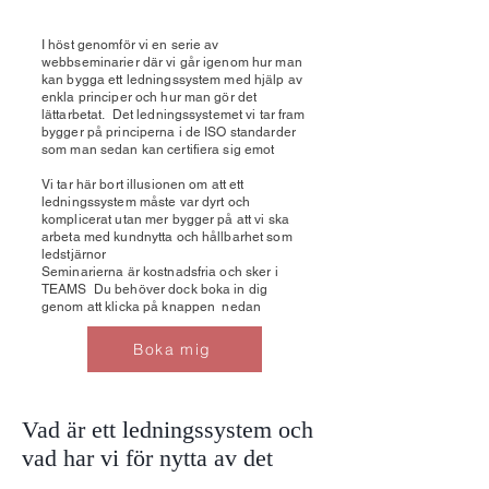
I höst genomför vi en serie av
webbseminarier där vi går igenom hur man
kan bygga ett ledningssystem med hjälp av
enkla principer och hur man gör det
lättarbetat. Det ledningssystemet vi tar fram
bygger på principerna i de ISO standarder
som man sedan kan certifiera sig emot
Vi tar här bort illusionen om att ett
ledningssystem måste var dyrt och
komplicerat utan mer bygger på att vi ska
arbeta med kundnytta och hållbarhet som
ledstjärnor
Seminarierna är kostnadsfria och sker i
TEAMS Du behöver dock boka in dig
genom att klicka på knappen nedan
Boka mig
Vad är ett ledningssystem och
vad har vi för nytta av det