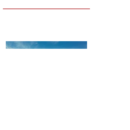
Intressenter Medarbetare Kunder
Att känna till sina intressenter, kunder
och medarbetares önskningar och